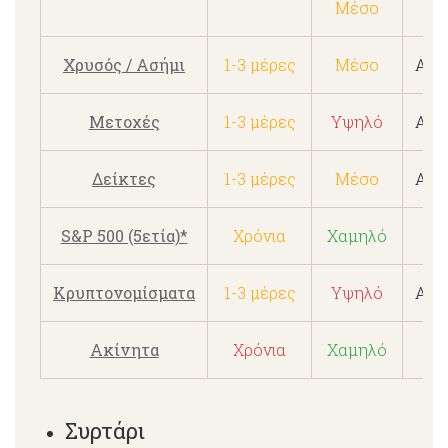
Μέσο
Χρυσός / Ασήμι
1-3 μέρες
Μέσο
Απρ
Μετοχές
1-3 μέρες
Υψηλό
Απρ
Δείκτες
1-3 μέρες
Μέσο
Απρ
S&P 500 (5ετία)*
Χρόνια
Χαμηλό
8
Κρυπτονομίσματα
1-3 μέρες
Υψηλό
Απρ
Ακίνητα
Χρόνια
Χαμηλό
3
Συρτάρι