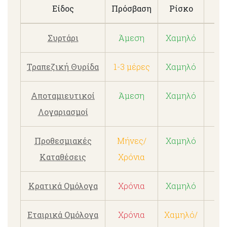
Είδος
Πρόσβαση
Ρίσκο
Α
Συρτάρι
Άμεση
Χαμηλό
Τραπεζική Θυρίδα
1-3 μέρες
Χαμηλό
Αποταμιευτικοί
Άμεση
Χαμηλό
0
Λογαριασμοί
Προθεσμιακές
Μήνες/
Χαμηλό
0.
Καταθέσεις
Χρόνια
Κρατικά Ομόλογα
Χρόνια
Χαμηλό
2
Εταιρικά Ομόλογα
Χρόνια
Χαμηλό/
3