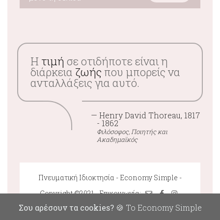
Η
τιμή
σε οτιδήποτε είναι η
διάρκεια
ζωής
που μπορείς να
ανταλλάξεις για αυτό.
— Henry David Thoreau, 1817
- 1862
Φιλόσοφος, Ποιητής και
Ακαδημαϊκός
Πνευματική Ιδιοκτησία - Economy Simple -
Copyright ©2021 - Επικοινωνία:
Σου αρέσουν τα cookies?
🍪 Το Economy Simple
Αποποίηση Ευθυνών: To Economy Simple δεν φέρει καμία